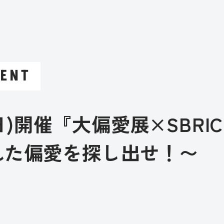
VENT
(日)開催『大偏愛展×SBRIC
れた偏愛を探し出せ！〜